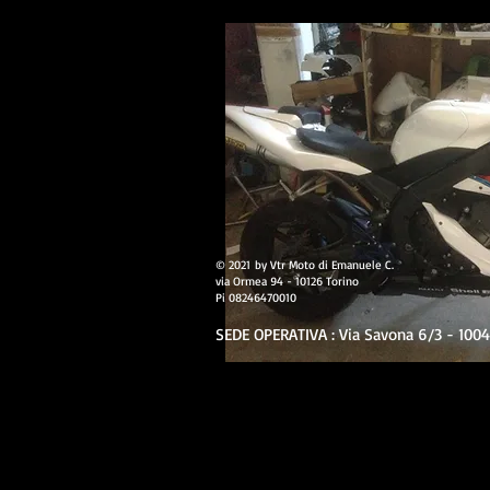
© 2021 by Vtr Moto di Emanuele C.
via Ormea 94 - 10126 Torino
Pi 08246470010
SEDE OPERATIVA : Via Savona 6/3 - 10040