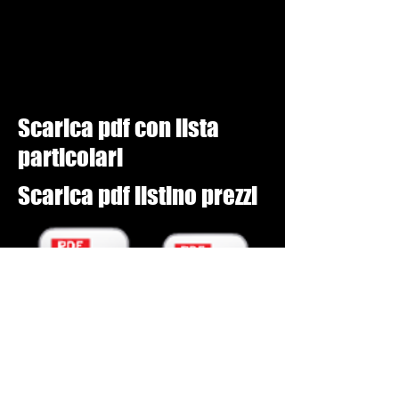
Scarica pdf con lista
particolari
Scarica pdf listino prezzi
MV Carbon.pdf
Prezzi carbonio MV.pdf
© 2021 by Vtr Moto di Emanuele C.
via Ormea
94 - 10126
Torino
Pi
08246470010