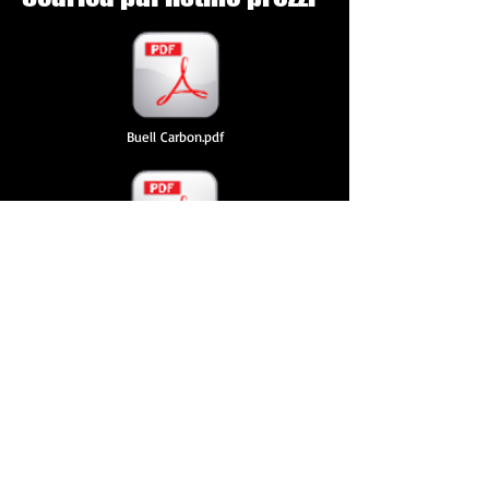
Buell Carbon.pdf
Prezzi Buell.pdf
© 2021 by Vtr Moto di Emanuele C.
via Ormea
94 - 10126
Torino
Pi
08246470010
SEDE OPERATIVA : Via Savona 6/3 - 10040,
Rivalta di Torino (TO)
tel. :
+39 - 348.26.14.410
tel. :
+39 - 392.17.33.533