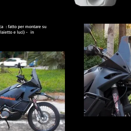
ica : fatto per montare su
laietto e luci) - in