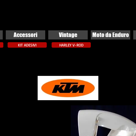
Accessori
Vintage
Moto da Enduro
KIT ADESIVI
HARLEY V-ROD