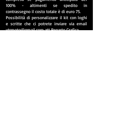
100% - altimenti se spedito in
contrassegno il costo totale è di euro 75.
Possibilità di personalizzare il kit con loghi
e scritte che ci potrete inviare via email
vtrmoto@gmail.com
att Reparto Grafica
Per i kit personalizzati viene richiesto
pagamento anticipato.
© 2021 by Vtr Moto di Emanuele C.
via Ormea
94 - 10126
Torino
Pi
08246470010
SEDE OPERATIVA : Via Savona 6/3 - 10040,
Rivalta di Torino (TO)
tel. :
+39 - 348.26.14.410
tel. :
+39 - 392.17.33.533
email :
vtrmoto@gmail.com
Webmaster Login