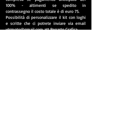
100% - altimenti se spedito in
contrassegno il costo totale è di euro 75.
Possibilità di personalizzare il kit con loghi
e scritte che ci potrete inviare via email
vtrmoto@gmail.com
att Reparto Grafica
Per i kit personalizzati viene richiesto
pagamento anticipato.
© 2021 by Vtr Moto di Emanuele C.
via Ormea
94 - 10126
Torino
Pi
08246470010
SEDE OPERATIVA : Via Savona 6/3 - 10040,
Rivalta di Torino (TO)
tel. :
+39 - 348.26.14.410
tel. :
+39 - 392.17.33.533
email :
vtrmoto@gmail.com
Webmaster Login