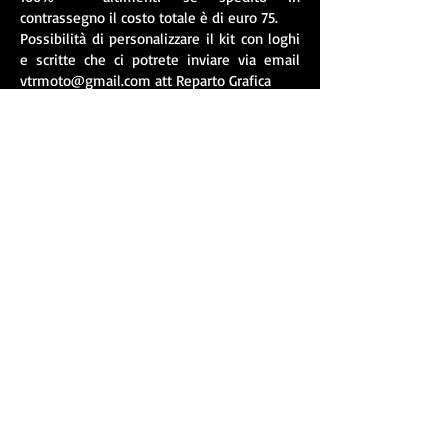
contrassegno il costo totale è di euro 75.
Possibilità di personalizzare il kit con loghi
e scritte che ci potrete inviare via email
vtrmoto@gmail.com
att Reparto Grafica
Per i kit personalizzati viene richiesto
pagamento anticipato.
© 2021 by Vtr Moto di Emanuele C.
via Ormea
94 - 10126
Torino
Pi
08246470010
SEDE OPERATIVA : Via Savona 6/3 - 10040,
Rivalta di Torino (TO)
tel. :
+39 - 348.26.14.410
tel. :
+39 - 392.17.33.533
email :
vtrmoto@gmail.com
Webmaster Login