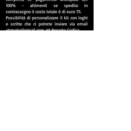
100% - altimenti se spedito in
contrassegno il costo totale è di euro 75.
Possibilità di personalizzare il kit con loghi
e scritte che ci potrete inviare via email
vtrmoto@gmail.com
att Reparto Grafica
Per i kit personalizzati viene richiesto
pagamento anticipato.
© 2021 by Vtr Moto di Emanuele C.
via Ormea
94 - 10126
Torino
Pi
08246470010
SEDE OPERATIVA : Via Savona 6/3 - 10040,
Rivalta di Torino (TO)
tel. :
+39 - 348.26.14.410
tel. :
+39 - 392.17.33.533
email :
vtrmoto@gmail.com
Webmaster Login