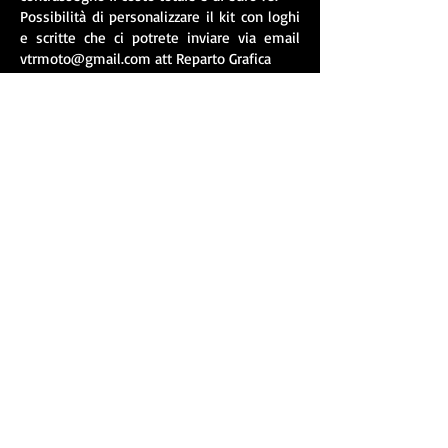
Possibilità di personalizzare il kit con loghi
e scritte che ci potrete inviare via email
vtrmoto@gmail.com
att Reparto Grafica
Per i kit personalizzati viene richiesto
pagamento anticipato.
© 2021 by Vtr Moto di Emanuele C.
via Ormea
94 - 10126
Torino
Pi
08246470010
SEDE OPERATIVA : Via Savona 6/3 - 10040,
Rivalta di Torino (TO)
tel. :
+39 - 348.26.14.410
tel. :
+39 - 392.17.33.533
email :
vtrmoto@gmail.com
Webmaster Login