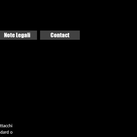
Note Legali
Contact
ttacchi
ndard o