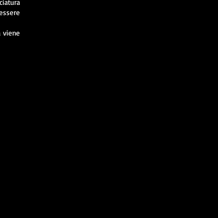
ciatura
essere
a viene