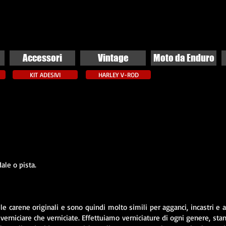
Accessori
Vintage
Moto da Enduro
KIT ADESIVI
HARLEY V-ROD
ale o pista.
le carene originali e sono quindi molto simili per agganci, incastri e a
verniciare che verniciate. Effettuiamo verniciature di ogni genere, sta