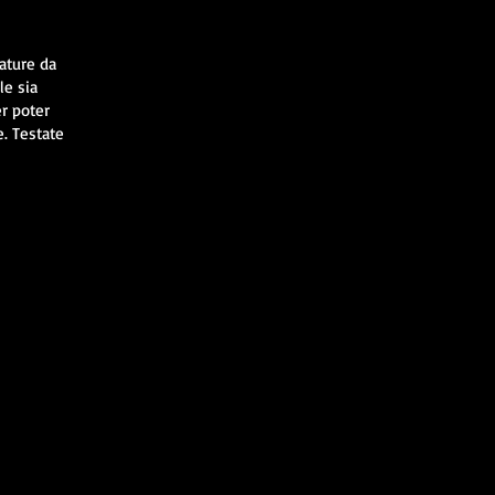
ature da
le sia
er poter
e. Testate